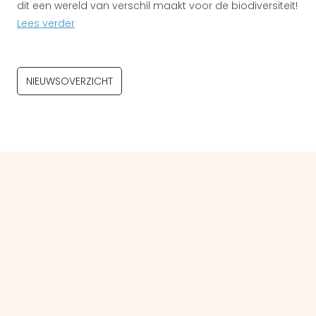
dit een wereld van verschil maakt voor de biodiversiteit!
Lees verder
NIEUWSOVERZICHT
Breng je dak tot leven!
Op zoek naar advies of begeleiding bij het vergroenen van jouw dak/je
daken of de communicatie daarover? Neem dan vrijblijvend contact met
ons op. Samen transformeren wij daken tot multifunctionele en groene
bakens in onze steden.
Cookie en privacystatement
Pers en media
In de media
Logomateriaal